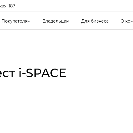
ая, 187
Покупателям
Владельцам
Для бизнеса
О ко
ст i‑SPACE