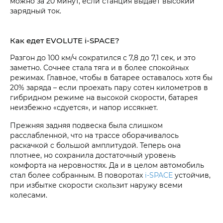
можно за 20 минут, если станция выдает высокий
зарядный ток.
Как едет EVOLUTE i‑SPACE?
Разгон до 100 км/ч сократился с 7,8 до 7,1 сек, и это
заметно. Сочнее стала тяга и в более спокойных
режимах. Главное, чтобы в батарее оставалось хотя бы
20% заряда – если проехать пару сотен километров в
гибридном режиме на высокой скорости, батарея
неизбежно «сдуется», и напор иссякнет.
Прежняя задняя подвеска была слишком
расслабленной, что на трассе оборачивалось
раскачкой с большой амплитудой. Теперь она
плотнее, но сохранила достаточный уровень
комфорта на неровностях. Да и в целом автомобиль
стал более собранным. В поворотах
i‑SPACE
устойчив,
при избытке скорости скользит наружу всеми
колесами.