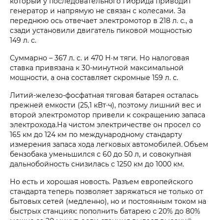
который у последовательного гибрида приводит
генератор и напрямую не связан с колесами. За
переднюю ось отвечает электромотор в 218 л. с., а
сзади установили двигатель пиковой мощностью
149 л. с.
Суммарно – 367 л. с. и 470 Н·м тяги.
Но налоговая
ставка привязана к 30‑минутной максимальной
мощности, а она составляет скромные
159 л. с.
Литий-железо-фосфатная тяговая батарея осталась
прежней емкости (25,1 кВт·ч), поэтому лишний вес и
второй электромотор привели к сокращению запаса
электрохода.На чистом электричестве он просел со
165 км до 124 км по международному стандарту
измерения запаса хода легковых автомобилей. Объем
бензобака уменьшился с 60 до 50 л, и совокупная
дальнобойность снизилась с 1250 км до 1000 км.
Но есть и хорошая новость. Разъем европейского
стандарта теперь позволяет заряжаться не только от
бытовых сетей (медленно), но и постоянным током на
быстрых станциях: пополнить батарею с 20% до 80%