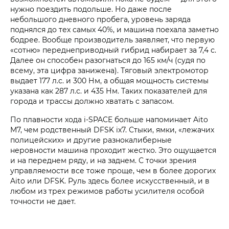
нужно поездить подольше. Но даже после
небольшого дневного пробега, уровень заряда
поднялся до тех самых 40%, и машина поехала заметно
бодрее. Вообще производитель заявляет, что первую
«сотню» переднеприводный гибрид набирает за 7,4 с.
Далее он способен разогнаться до 165 км/ч (судя по
всему, эта цифра занижена). Тяговый электромотор
выдает 177 л.с. и 300 Нм, а общая мощность системы
указана как 287 л.с. и 435 Нм. Таких показателей для
города и трассы должно хватать с запасом.
По плавности хода i‑SPACE больше напоминает Aito
M7, чем родственный DFSK ix7. Стыки, ямки, «лежачих
полицейских» и другие разнокалиберные
неровности машина проходит жестко. Это ощущается
и на переднем ряду, и на заднем. С точки зрения
управляемости все тоже проще, чем в более дорогих
Aito или DFSK. Руль здесь более искусственный, и в
любом из трех режимов работы усилителя особой
точности не дает.