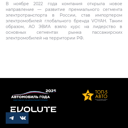
В ноябре 2022 года компания открыла новое
направление — развитие премиального сегмента
электротранспорта в России, став импортером
электромобилей глобального бренда VOYAH. Таким
образом, АО ЭВИА взяло курс на лидерство в
основных сегментах рынка пассажирских
электромобилей на территории РФ.