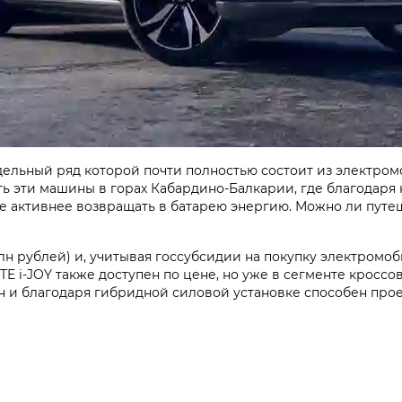
ельный ряд которой почти полностью состоит из электромо
ть эти машины в горах Кабардино-Балкарии, где благодаря
ее активнее возвращать в батарею энергию. Можно ли путеш
н рублей) и, учитывая госсубсидии на покупку электромоб
E i‑JOY
также доступен по цене, но уже в сегменте кроссо
 и благодаря гибридной силовой установке способен проех