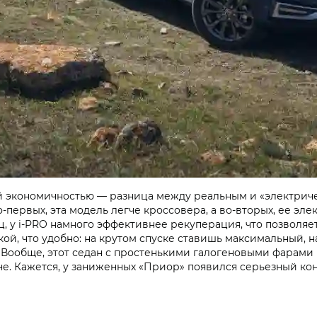
 экономичностью — разница между реальным и «электриче
, во-первых, эта модель легче кроссовера, а во-вторых, ее э
ц, у
i‑PRO
намного эффективнее рекуперация, что позволяет
ой, что удобно: на крутом спуске ставишь максимальный, 
 Вообще, этот седан с простенькими галогеновыми фарами
ине. Кажется, у заниженных «Приор» появился серьезный кон