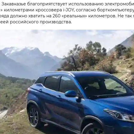
 в Закавказье благоприятствует использованию электромоби
и» километрами кроссовера
i‑JOY
, согласно борткомпьютеру
аряда должно хватить на 260 «реальных» километров. Не та
реей российского производства.