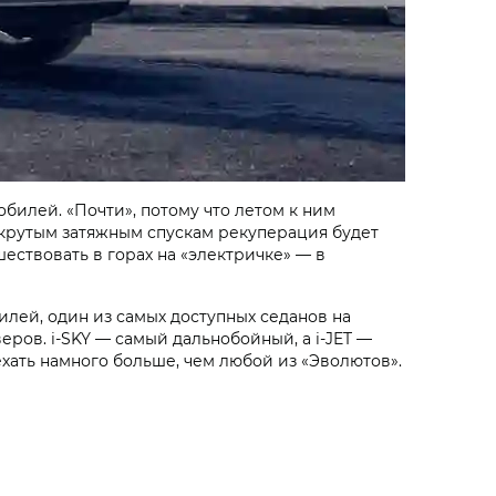
билей. «Почти», потому что летом к ним
 крутым затяжным спускам рекуперация будет
ествовать в горах на «электричке» — в
илей, один из самых доступных седанов на
веров.
i‑SKY
— самый дальнобойный, а
i‑JET
—
ать намного больше, чем любой из «Эволютов».