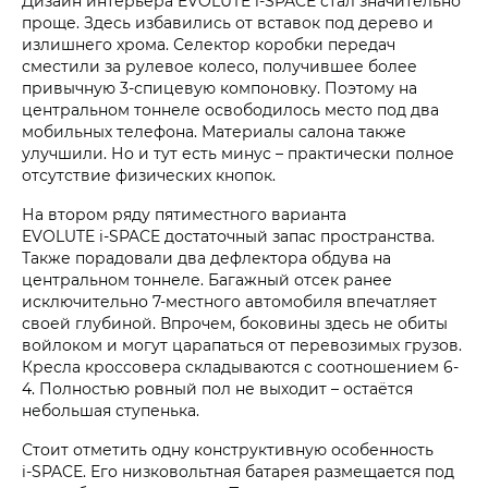
Дизайн интерьера EVOLUTE i‑SPACE стал значительно
проще. Здесь избавились от вставок под дерево и
излишнего хрома. Селектор коробки передач
сместили за рулевое колесо, получившее более
привычную 3-спицевую компоновку. Поэтому на
центральном тоннеле освободилось место под два
мобильных телефона. Материалы салона также
улучшили. Но и тут есть минус – практически полное
отсутствие физических кнопок.
На втором ряду пятиместного варианта
EVOLUTE i‑SPACE достаточный запас пространства.
Также порадовали два дефлектора обдува на
центральном тоннеле. Багажный отсек ранее
исключительно 7-местного автомобиля впечатляет
своей глубиной. Впрочем, боковины здесь не обиты
войлоком и могут царапаться от перевозимых грузов.
Кресла кроссовера складываются с соотношением 6-
4. Полностью ровный пол не выходит – остаётся
небольшая ступенька.
Стоит отметить одну конструктивную особенность
i‑SPACE. Его низковольтная батарея размещается под