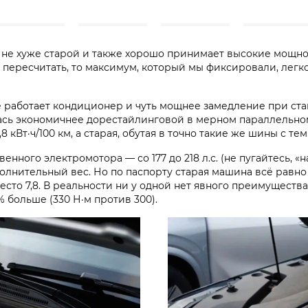
я не хуже старой и также хорошо принимает высокие мощн
 пересчитать, то максимум, который мы фиксировали, легко 
 работает кондиционер и чуть мощнее замедление при ста
лась экономичнее дорестайлинговой в мерном параллельно
8 кВт·ч/100 км, а старая, обутая в точно такие же шины с тем
нного электромотора — со 177 до 218 л.с. (не пугайтесь, 
нительный вес. Но по паспорту старая машина всё равно жи
вместо 7,8. В реальности ни у одной нет явного преимуществ
 больше (330 Н·м против 300).