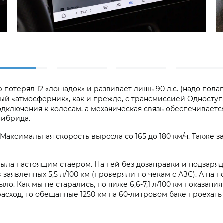
отерял 12 «лошадок» и развивает лишь 90 л.с. (надо полага
ый «атмосферник», как и прежде, с трансмиссией Одноступ
дключения к колесам, а механическая связь обеспечиваетс
гибрида.
 Максимальная скорость выросла со 165 до 180 км/ч. Также 
ыла настоящим стаером. На ней без дозаправки и подзаряд
заявленных 5,5 л/100 км (проверяли по чекам с АЗС). А на 
о. Как мы не старались, но ниже 6,6-7,1 л/100 км показан
асход, то обещанные 1250 км на 60-литровом баке проехать 