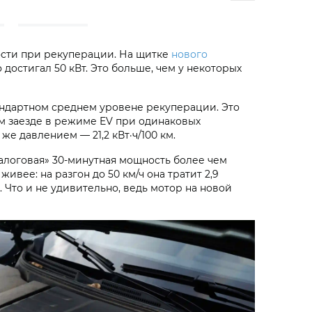
ости при рекуперации. На щитке
нового
достигал 50 кВт. Это больше, чем у некоторых
ндартном среднем уровене рекуперации. Это
м заезде в режиме EV при одинаковых
 же давлением — 21,2 кВт·ч/100 км.
«налоговая» 30-минутная мощность более чем
вее: на разгон до 50 км/ч она тратит 2,9
а. Что и не удивительно, ведь мотор на новой