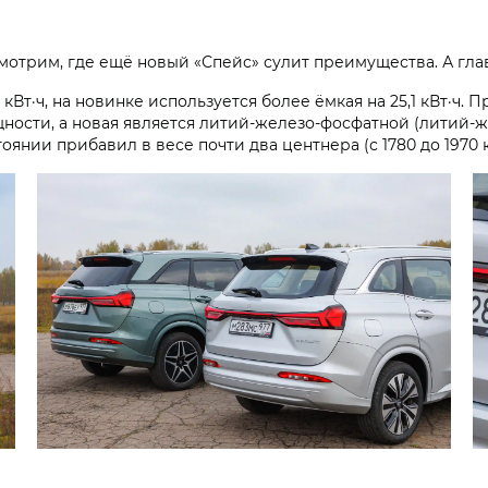
мотрим, где ещё новый «Спейс» сулит преимущества. А гла
5 кВт·ч, на новинке используется более ёмкая на 25,1 кВт·ч
ости, а новая является литий-железо-фосфатной (литий-ж
янии прибавил в весе почти два центнера (с 1780 до 1970 к