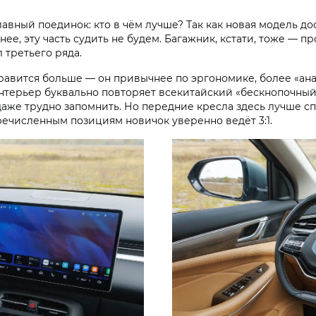
лавный поединок: кто в чём лучше? Так как новая модель д
ее, эту часть судить не будем. Багажник, кстати, тоже — пр
 третьего ряда.
нравится больше — он привычнее по эргономике, более «ан
терьер буквально повторяет всекитайский «бескнопочный»
 даже трудно запомнить. Но передние кресла здесь лучше 
еречисленным позициям новичок уверенно ведёт 3:1.