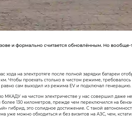
зове и формально считается обновлённым. Но вообще-т
пас хода на электротяге после полной зарядки батареи от
0 км. Чтобы проехать столько в чистом режиме, требовалос
 равно сам выходил из режима EV и подключал генерацию.
о МКАДУ на чистом электричестве у нас совершил даже не
хал более 130 километров, прежде чем переключился на бен
й» гибрид, это солидное достижение. С такой автономнос
ма уже можно обходиться и без визитов на АЗС, чем, кстати