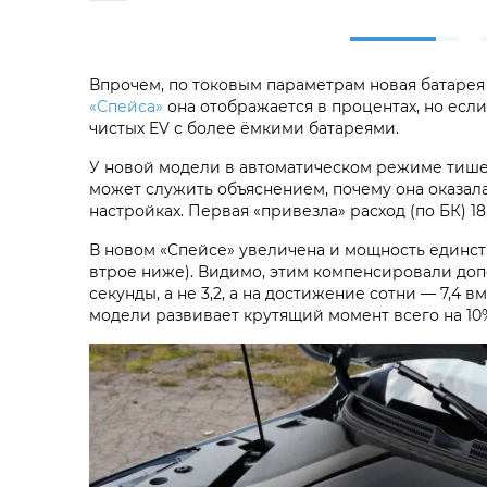
Впрочем, по токовым параметрам новая батаре
«Спейса»
она отображается в процентах, но если
чистых EV с более ёмкими батареями.
У новой модели в автоматическом режиме тише
может служить объяснением, почему она оказа
настройках. Первая «привезла» расход (по БК) 18,
В новом «Спейсе» увеличена и мощность единстве
втрое ниже). Видимо, этим компенсировали допол
секунды, а не 3,2, а на достижение сотни — 7,4 
модели развивает крутящий момент всего на 10%