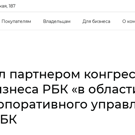
ая, 187
Покупателям
Владельцам
Для бизнеса
О ко
л партнером конгрес
изнеса РБК «в област
рпоративного управл
РБК