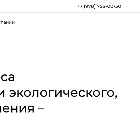
+7 (978) 755-00-30
мпании
са
и экологического,
ения –