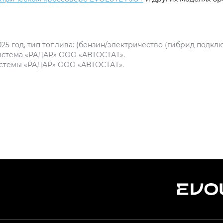
25 год, тип топлива: (бензин/электричество (гибрид подклю
истема «РАДАР» ООО «АВТОСТАТ».
истемы «РАДАР» ООО «АВТОСТАТ».