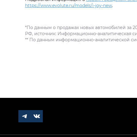
https://www.evolute.ru/models/i-joy-new
.
*По данным о продажах новых автомобилей за 20
РФ, источник: Информационно-аналитическая с
** По данным информационно-аналитической с