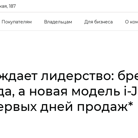
ая, 187
Покупателям
Владельцам
Для бизнеса
О ко
дает лидерство: бр
да, а новая модель i‑
ервых дней продаж*