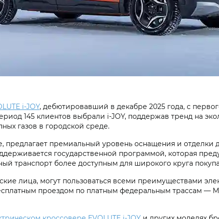
LUTE i‑JOY
, дебютировавший в декабре 2025 года, с перво
ериод 145 клиентов выбрали i‑JOY, поддержав тренд на эк
ных газов в городской среде.
 предлагает премиальный уровень оснащения и отделки для
ддерживается государственной программой, которая пред
чный транспорт более доступным для широкого круга покуп
еские лица, могут пользоваться всеми преимуществами эл
есплатным проездом по платным федеральным трассам — М-1 
ктрическом кроссовере EVOLUTE i‑JOY
и других моделях бр