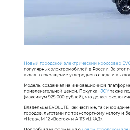
Новый городской электрический кроссовер EVO
популярных электромобилей в России. За этот п
вклад в сокращение углеродного следа и выхлоп
Модель, созданная на инновационной платформе,
привлекательной ценой. Покупка
i‑JOY
также по
(максимум 925 000 рублей), что делает экологи
Владельцы EVOLUTE, как частные, так и юридич
городов, льготами по транспортному налогу и б
«Нева», М-12 «Восток» и А-113 «ЦКАД».
Подробная информация о
новом городском эле