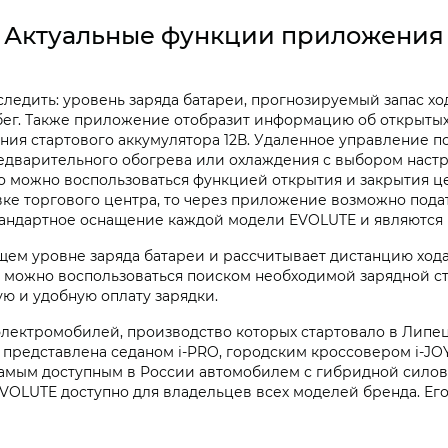
Актуальные функции приложения
едить: уровень заряда батареи, прогнозируемый запас хо
бег. Также приложение отобразит информацию об открыты
ия стартового аккумулятора 12В. Удаленное управление 
едварительного обогрева или охлаждения с выбором настр
 то можно воспользоваться функцией открытия и закрытия ц
вке торгового центра, то через приложение возможно пода
тандартное оснащение каждой модели EVOLUTE и являются 
м уровне заряда батареи и рассчитывает дистанцию хода 
 можно воспользоваться поиском необходимой зарядной ст
ю и удобную оплату зарядки.
ектромобилей, производство которых стартовало в Липецко
представлена седаном i‑PRO, городским кроссовером i‑JOY
самым доступным в России автомобилем с гибридной силов
LUTE доступно для владельцев всех моделей бренда. Его м