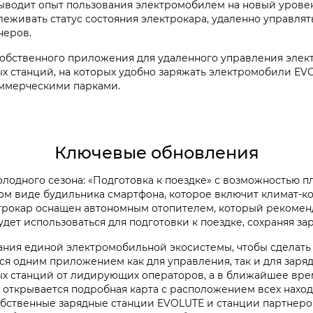
выводит опыт пользования электромобилем на новый уров
леживать статус состояния электрокара, удаленно управлят
неров.
обственного приложения для удаленного управления элек
х станций, на которых удобно заряжать электромобили EV
ммерческими парками.
Ключевые обновления
холодного сезона: «Подготовка к поездке» с возможностью
м виде будильника смартфона, которое включит климат-кон
ектрокар оснащен автономным отопителем, который рекоме
ет использоваться для подготовки к поездке, сохраняя зар
ия единой электромобильной экосистемы, чтобы сделать
ся одним приложением как для управления, так и для заря
 станций от лидирующих операторов, а в ближайшее время
 открывается подробная карта с расположением всех нахо
обственные зарядные станции EVOLUTE и станции партнеров-