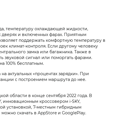
да, температуру охлаждающей жидкости,
х дверях и включенных фарах. Приятным
позволяет поддержать комфортную температуру в
оек климат-контроля. Если другому человеку
ентрального замка или багажника. Также в
ть звуковой сигнал или поморгать фарами.
на 100% бесплатным.
на актуальных «процентах зарядки». При
анции с построением маршрута до нее.
й области в конце сентября 2022 года. В
, инновационным кроссовером i‑SKY,
ой установкой, 7-местным гибридным
ожно скачать в AppStore и GooglePlay.