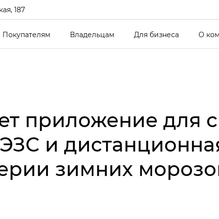
ая, 187
Покупателям
Владельцам
Для бизнеса
О ко
ет приложение для с
 ЭЗС и дистанционна
верии зимних морозо