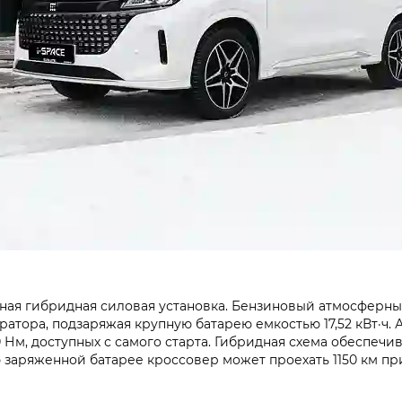
я гибридная силовая установка. Бензиновый атмосферный мо
ратора, подзаряжая крупную батарею емкостью 17,52 кВт·ч.
0 Нм, доступных с самого старта. Гибридная схема обеспеч
 заряженной батарее кроссовер может проехать 1150 км при 