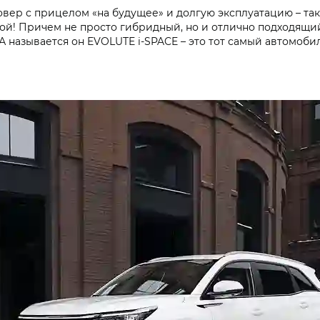
овер с прицелом «на будущее» и долгую эксплуатацию – так
акой! Причем не просто гибридный, но и отлично подходящи
А называется он EVOLUTE i‑SPACE – это тот самый автомоб