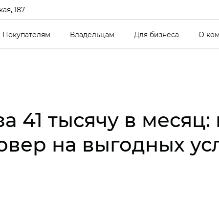
ая, 187
Покупателям
Владельцам
Для бизнеса
О ко
а 41 тысячу в месяц: 
овер на выгодных ус