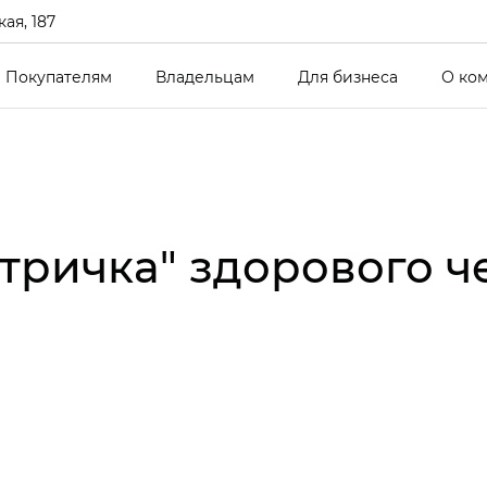
ая, 187
Покупателям
Владельцам
Для бизнеса
О ко
ектричка" здорового 