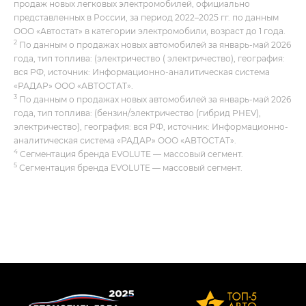
продаж новых легковых электромобилей, официально
представленных в России, за период 2022–2025 гг. по данным
ООО «Автостат» в категории электромобили, возраст до 1 года.
2
По данным о продажах новых автомобилей за январь-май 2026
года, тип топлива: (электричество ( электричество), география:
вся РФ, источник: Информационно-аналитическая система
«РАДАР» ООО «АВТОСТАТ».
3
По данным о продажах новых автомобилей за январь-май 2026
года, тип топлива: (бензин/электричество (гибрид PHEV),
электричество), география: вся РФ, источник: Информационно-
аналитическая система «РАДАР» ООО «АВТОСТАТ».
4
Сегментация бренда EVOLUTE — массовый сегмент.
5
Сегментация бренда EVOLUTE — массовый сегмент.